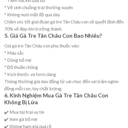
* Tiêm vacxin đầy đủ
* Vệ sinh chuồng trại thường xuyên
* Không nuôi mật độ quá dày
Chăm sóc tốt giai đoạn gà tre Tân Châu con sẽ quyết định đến
70% vẻ đẹp khi trưởng thành.
5. Giá Gà Tre Tân Châu Con Bao Nhiêu?
Giá gà tre Tân Châu con phụ thuộc vào:
* Màu sắc
* Dòng bố mẹ
* Độ thuần chủng
* Kích thước và form dáng
Thông thường giá dao động từ vài chục đến vài trăm nghìn
đồng mỗi con, tùy chất lượng.
6. Kinh Nghiệm Mua Gà Tre Tân Châu Con
Không Bị Lừa
✔️ Mua tại trại uy tín
✔️ Xem gà bố mẹ
✔️ Không ham giá quá rẻ