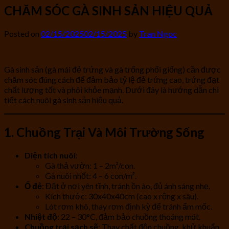
CHĂM SÓC GÀ SINH SẢN HIỆU QUẢ
Posted on
02/15/2025
02/15/2025
by
Tran Ngoc
Gà sinh sản (gà mái đẻ trứng và gà trống phối giống) cần được
chăm sóc đúng cách để đảm bảo tỷ lệ đẻ trứng cao, trứng đạt
chất lượng tốt và phôi khỏe mạnh. Dưới đây là hướng dẫn chi
tiết cách nuôi gà sinh sản hiệu quả.
1. Chuồng Trại Và Môi Trường Sống
Diện tích nuôi
:
Gà thả vườn: 1 – 2m²/con.
Gà nuôi nhốt: 4 – 6 con/m².
Ổ đẻ
: Đặt ở nơi yên tĩnh, tránh ồn ào, đủ ánh sáng nhẹ.
Kích thước: 30x40x40cm (cao x rộng x sâu).
Lót rơm khô, thay rơm định kỳ để tránh ẩm mốc.
Nhiệt độ
: 22 – 30°C, đảm bảo chuồng thoáng mát.
Chuồng trại sạch sẽ
: Thay chất độn chuồng, khử khuẩn