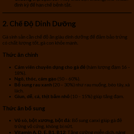
định kỳ để hạn chế bệnh tật.
2. Chế Độ Dinh Dưỡng
Gà sinh sản cần chế độ ăn giàu dinh dưỡng để đảm bảo trứng
có chất lượng tốt, gà con khỏe mạnh.
Thức ăn chính
Cám viên chuyên dụng cho gà đẻ
(hàm lượng đạm 16 –
18%).
Ngô, thóc, cám gạo
(50 – 60%).
Bổ sung rau xanh
(20 – 30%) như rau muống, bèo tây, xà
lách.
Giun, dế, cá, thịt băm nhỏ
(10 – 15%) giúp tăng đạm.
Thức ăn bổ sung
Vỏ sò, bột xương, bột đá
: Bổ sung canxi giúp gà đẻ
trứng vỏ cứng, không bị nứt.
Vitamin A, D, E, B1, B12
: Tăng cường miễn dịch, nâng