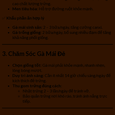
cao chất lượng trứng.
Men tiêu hóa
: Hỗ trợ đường ruột khỏe mạnh.
✅
Khẩu phần ăn hợp lý
Gà mái sinh sản
: 2 – 3 bữa/ngày, tăng cường canxi.
Gà trống giống
: 2 bữa/ngày, bổ sung nhiều đạm để tăng
khả năng phối giống.
3. Chăm Sóc Gà Mái Đẻ
Chọn giống tốt
: Gà mái phải khỏe mạnh, nhanh nhẹn,
lông bóng mượt.
Duy trì ánh sáng
: Cần ít nhất 14 giờ chiếu sáng/ngày để
kích thích đẻ trứng.
Thu gom trứng đúng cách
:
Nhặt trứng 2 – 3 lần/ngày để tránh vỡ.
Bảo quản trứng nơi khô ráo, tránh ánh nắng trực
tiếp.