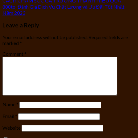
CÁCH CHĂM SÓC GÀ TRƯỞNG THÀNH HIỆU QUẢ
888to: Đánh Giá Dịch Vụ Chất Lượng và Ưu Đãi Tốt Nhất
Năm 2023
Leave a Reply
Your email address will not be published.
Required fields are
marked
*
Comment
*
Name
*
Email
*
Website