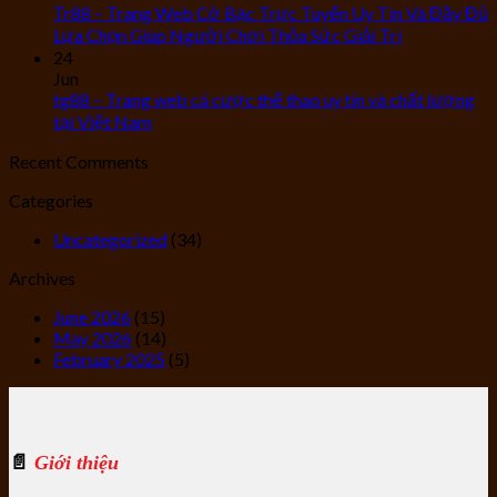
Tr88 – Trang Web Cờ Bạc Trực Tuyến Uy Tín Và Đầy Đủ
Lựa Chọn Giúp Người Chơi Thỏa Sức Giải Trí
24
Jun
tg88 – Trang web cá cược thể thao uy tín và chất lượng
tại Việt Nam
Recent Comments
Categories
Uncategorized
(34)
Archives
June 2026
(15)
May 2026
(14)
February 2025
(5)
📄
Giới thiệu