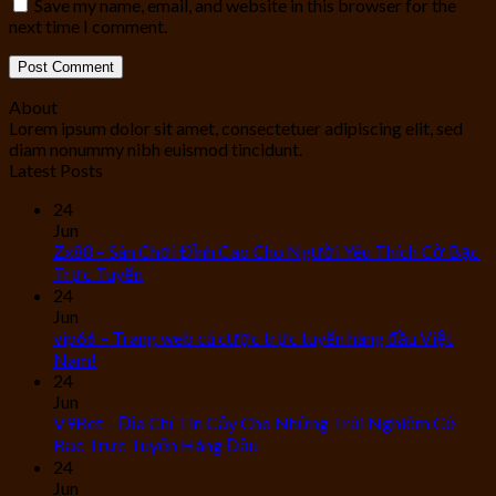
Save my name, email, and website in this browser for the
next time I comment.
About
Lorem ipsum dolor sit amet, consectetuer adipiscing elit, sed
diam nonummy nibh euismod tincidunt.
Latest Posts
24
Jun
Zx88 – Sân Chơi Đỉnh Cao Cho Người Yêu Thích Cờ Bạc
Trực Tuyến
24
Jun
vip66 – Trang web cá cược trực tuyến hàng đầu Việt
Nam!
24
Jun
V9Bet – Địa Chỉ Tin Cậy Cho Những Trải Nghiệm Cờ
Bạc Trực Tuyến Hàng Đầu
24
Jun