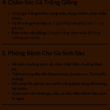
4. Chăm Sóc Gà Trống Giống
Chọn gà trống khỏe, sung mãn, lông mượt, chân chắc
khỏe.
Tỷ lệ trống/mái hợp lý
: 1 gà trống nên ghép với 7 – 10
gà mái.
Đảm bảo vận động
: Cho gà trống chạy nhảy để tăng
cường sức khỏe.
5. Phòng Bệnh Cho Gà Sinh Sản
Vệ sinh chuồng sạch sẽ, thay chất độn chuồng định
kỳ.
Tiêm phòng đầy đủ (Newcastle, Gumboro, Tụ huyết
trùng).
Bổ sung tỏi, gừng vào nước uống giúp tăng đề kháng
tự nhiên.
Quan sát sức khỏe gà, nếu có dấu hiệu bệnh cần cách
ly ngay.