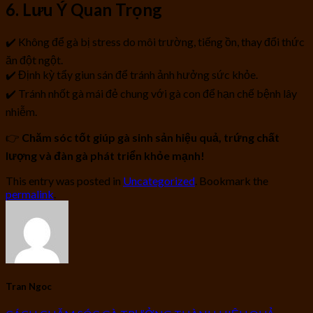
6. Lưu Ý Quan Trọng
✔️ Không để gà bị stress do môi trường, tiếng ồn, thay đổi thức
ăn đột ngột.
✔️ Định kỳ tẩy giun sán để tránh ảnh hưởng sức khỏe.
✔️ Tránh nhốt gà mái đẻ chung với gà con để hạn chế bệnh lây
nhiễm.
👉
Chăm sóc tốt giúp gà sinh sản hiệu quả, trứng chất
lượng và đàn gà phát triển khỏe mạnh!
This entry was posted in
Uncategorized
. Bookmark the
permalink
.
Tran Ngoc