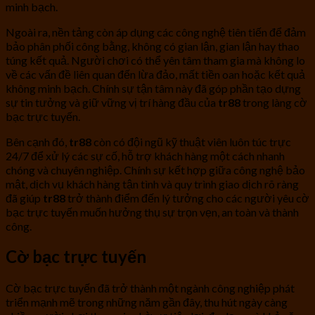
minh bạch.
Ngoài ra, nền tảng còn áp dụng các công nghệ tiên tiến để đảm
bảo phân phối công bằng, không có gian lận, gian lận hay thao
túng kết quả. Người chơi có thể yên tâm tham gia mà không lo
về các vấn đề liên quan đến lừa đảo, mất tiền oan hoặc kết quả
không minh bạch. Chính sự tận tâm này đã góp phần tạo dựng
sự tin tưởng và giữ vững vị trí hàng đầu của
tr88
trong làng cờ
bạc trực tuyến.
Bên cạnh đó,
tr88
còn có đội ngũ kỹ thuật viên luôn túc trực
24/7 để xử lý các sự cố, hỗ trợ khách hàng một cách nhanh
chóng và chuyên nghiệp. Chính sự kết hợp giữa công nghệ bảo
mật, dịch vụ khách hàng tận tình và quy trình giao dịch rõ ràng
đã giúp
tr88
trở thành điểm đến lý tưởng cho các người yêu cờ
bạc trực tuyến muốn hưởng thụ sự trọn vẹn, an toàn và thành
công.
Cờ bạc trực tuyến
Cờ bạc trực tuyến đã trở thành một ngành công nghiệp phát
triển mạnh mẽ trong những năm gần đây, thu hút ngày càng