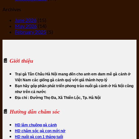
Archives
June 2026
(15)
May 2026
(14)
February 2025
(5)
📄
Giới thiệu
Trại gà Tân Châu Hà Nội mang đến cho anh em đam mê gà cảnh ở
Việt Nam các giống gà cảnh quý với giá thành hợp lý
Bạn hãy góp phần phát triển phong trào nuôi gà cảnh ở Hà Nội cũng
như trên cả nước
Địa chỉ : Đường Thọ Đa, Xã Thiên Lộc, Tp. Hà Nội
📄
Hướng dẫn chăm sóc
HD làm chuồng gà cảnh
HD chăm sóc gà con mới nở
HD nuôi gà con 1 tháng tuổi