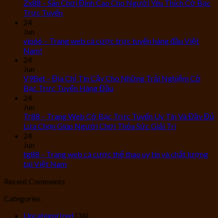
Zx88 – Sân Chơi Đỉnh Cao Cho Người Yêu Thích Cờ Bạc
Trực Tuyến
24
Jun
vip66 – Trang web cá cược trực tuyến hàng đầu Việt
Nam!
24
Jun
V9Bet – Địa Chỉ Tin Cậy Cho Những Trải Nghiệm Cờ
Bạc Trực Tuyến Hàng Đầu
24
Jun
Tr88 – Trang Web Cờ Bạc Trực Tuyến Uy Tín Và Đầy Đủ
Lựa Chọn Giúp Người Chơi Thỏa Sức Giải Trí
24
Jun
tg88 – Trang web cá cược thể thao uy tín và chất lượng
tại Việt Nam
Recent Comments
Categories
Uncategorized
(34)