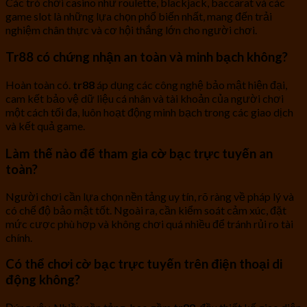
Các trò chơi casino như roulette, blackjack, baccarat và các
game slot là những lựa chọn phổ biến nhất, mang đến trải
nghiệm chân thực và cơ hội thắng lớn cho người chơi.
Tr88 có chứng nhận an toàn và minh bạch không?
Hoàn toàn có.
tr88
áp dụng các công nghệ bảo mật hiện đại,
cam kết bảo vệ dữ liệu cá nhân và tài khoản của người chơi
một cách tối đa, luôn hoạt động minh bạch trong các giao dịch
và kết quả game.
Làm thế nào để tham gia cờ bạc trực tuyến an
toàn?
Người chơi cần lựa chọn nền tảng uy tín, rõ ràng về pháp lý và
có chế độ bảo mật tốt. Ngoài ra, cần kiểm soát cảm xúc, đặt
mức cược phù hợp và không chơi quá nhiều để tránh rủi ro tài
chính.
Có thể chơi cờ bạc trực tuyến trên điện thoại di
động không?