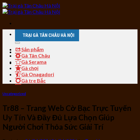
Skip
to
content
Search
TRẠI GÀ TÂN CHÂU HÀ NỘI
for:
Sản phẩm
Gà Tân Châu
Gà Serama
Gà chọi
Gà Onagadori
Gà tre Bắc
Uncategorized
Tr88 – Trang Web Cờ Bạc Trực Tuyến
Uy Tín Và Đầy Đủ Lựa Chọn Giúp
Người Chơi Thỏa Sức Giải Trí