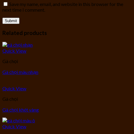
Save my name, email, and website in this browser for the
next time I comment.
Related products
Quick View
Gà chọi
Gà chọi màu nhạn
Quick View
Gà chọi
Gà chọi khét vàng
Quick View