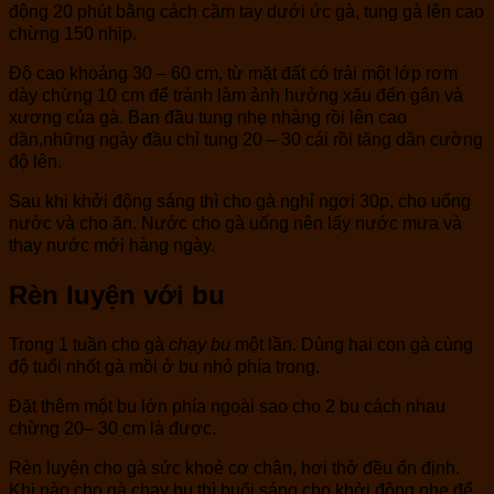
động 20 phút bằng cách cầm tay dưới ức gà, tung gà lên cao
chừng 150 nhịp.
Độ cao khoảng 30 – 60 cm, từ mặt đất có trải một lớp rơm
dày chừng 10 cm để tránh làm ảnh hưởng xấu đến gân và
xương của gà. Ban đầu tung nhẹ nhàng rồi lên cao
dần,những ngày đầu chỉ tung 20 – 30 cái rồi tăng dần cường
độ lên.
Sau khi khởi động sáng thì cho gà nghỉ ngơi 30p, cho uống
nước và cho ăn. Nước cho gà uống nên lấy nước mưa và
thay nước mới hàng ngày.
Rèn luyện với bu
Trong 1 tuần cho gà
chạy bu
một lần. Dùng hai con gà cùng
độ tuổi nhốt gà mồi ở bu nhỏ phía trong.
Đặt thêm một bu lớn phía ngoài sao cho 2 bu cách nhau
chừng 20– 30 cm là được.
Rèn luyện cho gà sức khoẻ cơ chân, hơi thở đều ổn định.
Khi nào cho gà chạy bu thì buổi sáng cho khởi động nhẹ để