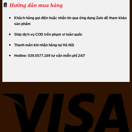
📄
Hướng dẫn mua hàng
Khách hàng gọi điện hoặc nhắn tin qua ứng dụng Zalo để tham khảo
sản phẩm
Ship dịch vụ COD trên phạm vi toàn quốc
Thanh toán khi nhận hàng tại Hà Nội
Hotline: 039.5577.169 tư vấn miễn phí 24/7