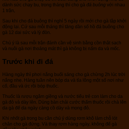
dành sức chạy bu, trong tháng thì cho gà
đá buông
với nhau
1 trận,
Sau khi cho đá buông thì nghỉ 5 ngày rồi mới cho gà tập khởi
động lại. Cứ sau mỗi tháng thì tăng dần số hồ đá buông cho
gà 12 dai sức và lỳ đòn.
Chú ý là sau mỗi trận đánh cần vệ sinh bằng cồn thật sạch
và nuôi gà nơi thoáng mát thì gà không bị nấm da và mốc.
Trước khi đi đá
Hàng ngày thì phơi nắng buổi sáng cho gà chừng 2h lúc trời
nắng nhẹ. Hàng tuần nên bóp da và tỉa lông một số nơi như
cổ, đầu và ức rồi bóp thuốc.
Thuốc là rượu ngâm giềng và nước tiểu trẻ con làm cho da
gà đỏ và dày lên. Dùng bàn chải cước thấm thuốc rồi chà lên
da gà để da ngày càng cồ dày và mọng đỏ.
Khi nhốt gà trong bu cần chú ý dùng rơm khô làm chỗ lót
chân cho gà đứng. Và thay rơm hàng ngày, không để gà