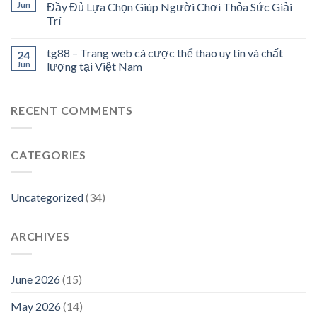
Jun
Đầy Đủ Lựa Chọn Giúp Người Chơi Thỏa Sức Giải
Trí
tg88 – Trang web cá cược thể thao uy tín và chất
24
Jun
lượng tại Việt Nam
RECENT COMMENTS
CATEGORIES
Uncategorized
(34)
ARCHIVES
June 2026
(15)
May 2026
(14)