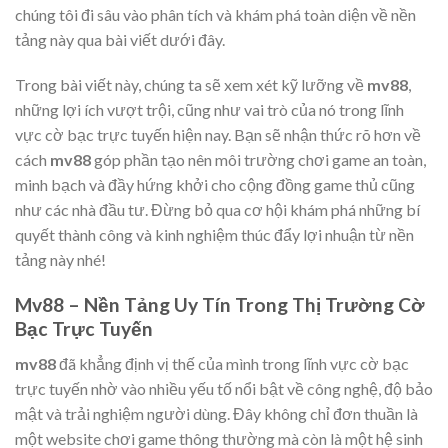
chúng tôi đi sâu vào phân tích và khám phá toàn diện về nền
tảng này qua bài viết dưới đây.
Trong bài viết này, chúng ta sẽ xem xét kỹ lưỡng về
mv88
,
những lợi ích vượt trội, cũng như vai trò của nó trong lĩnh
vực cờ bạc trực tuyến hiện nay. Bạn sẽ nhận thức rõ hơn về
cách
mv88
góp phần tạo nên môi trường chơi game an toàn,
minh bạch và đầy hứng khởi cho cộng đồng game thủ cũng
như các nhà đầu tư. Đừng bỏ qua cơ hội khám phá những bí
quyết thành công và kinh nghiệm thúc đẩy lợi nhuận từ nền
tảng này nhé!
Mv88 – Nền Tảng Uy Tín Trong Thị Trường Cờ
Bạc Trực Tuyến
mv88
đã khẳng định vị thế của mình trong lĩnh vực cờ bạc
trực tuyến nhờ vào nhiều yếu tố nổi bật về công nghệ, độ bảo
mật và trải nghiệm người dùng. Đây không chỉ đơn thuần là
một website chơi game thông thường mà còn là một hệ sinh