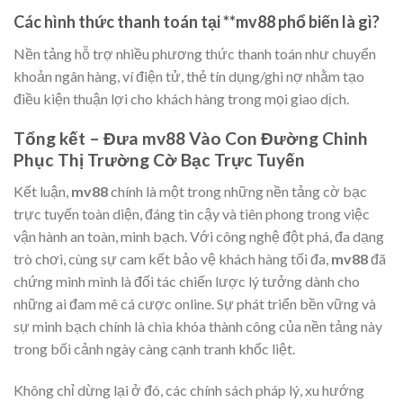
Các hình thức thanh toán tại **mv88
phổ biến là gì?
Nền tảng hỗ trợ nhiều phương thức thanh toán như chuyển
khoản ngân hàng, ví điện tử, thẻ tín dụng/ghi nợ nhằm tạo
điều kiện thuận lợi cho khách hàng trong mọi giao dịch.
Tổng kết – Đưa
mv88
Vào Con Đường Chinh
Phục Thị Trường
Cờ Bạc Trực Tuyến
Kết luận,
mv88
chính là một trong những nền tảng cờ bạc
trực tuyến toàn diện, đáng tin cậy và tiên phong trong việc
vận hành an toàn, minh bạch. Với công nghệ đột phá, đa dạng
trò chơi, cùng sự cam kết bảo vệ khách hàng tối đa,
mv88
đã
chứng minh mình là đối tác chiến lược lý tưởng dành cho
những ai đam mê cá cược online. Sự phát triển bền vững và
sự minh bạch chính là chìa khóa thành công của nền tảng này
trong bối cảnh ngày càng cạnh tranh khốc liệt.
Không chỉ dừng lại ở đó, các chính sách pháp lý, xu hướng