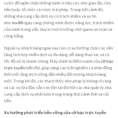
cược để ngăn chặn những hành vi tiêu cực như gian lận, rửa
tiền hoặc tổ chức cá cược trái phép. Trong bối cảnh đó,
những nhà cung cấp dịch vụ có trách nhiệm và uy tín
như
mv88
ngày càng chứng minh được năng lực, trách nhiệm
của mình trong việc duy trì môi trường chơi game an toàn và
công bằng.
Ngoài ra, khách hàng ngày nay còn có xu hướng chọn các nền
tảng tích hợp nhiều dịch vụ đa dạng, dễ dàng thao tác và có
tốc độ xử lý nhanh chóng. Đây chính là điểm mạnh của
cờ bạc
trực tuyến
hiện đại, giúp nâng cao trải nghiệm cá nhân đồng
thời mở rộng thị trường đến nhiều đối tượng khách hàng
mới. Trong khi đó, các thách thức như pháp lý không rõ ràng
và các vụ lừa đảo vẫn còn tồn tại đòi hỏi các nhà quản lý, nhà
cung cấp dịch vụ phải luôn trong trạng thái cảnh tỉnh và cải
tiến.
Xu hướng phát triển bền vững của
cờ bạc trực tuyến