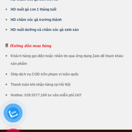
HD nuôi gà con 1 tháng tuổi
HD chăm sóc gà trưởng thành
HD nuôi dưỡng và chăm sóc gà sinh sản
📄
Hướng dẫn mua hàng
Khách hàng gọi điện hoặc nhắn tin qua ứng dụng Zalo để tham khảo
sản phẩm
Ship dịch vụ COD trên phạm vi toàn quốc
Thanh toán khi nhận hàng tại Hà Nội
Hotline: 039.5577.169 tư vấn miễn phí 24/7