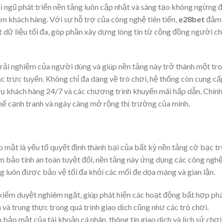
ội ngũ phát triển nền tảng luôn cập nhật và sáng tạo không ngừng 
óm khách hàng. Với sự hỗ trợ của công nghệ tiên tiến,
e28bet
đảm
 dữ liệu tối đa, góp phần xây dựng lòng tin từ cộng đồng người c
rải nghiệm của người dùng và giúp nền tảng này trở thành một tr
 trực tuyến. Không chỉ đa dạng về trò chơi, hệ thống còn cung cấ
 vụ khách hàng 24/7 và các chương trình khuyến mãi hấp dẫn. Chín
 thế cạnh tranh và ngày càng mở rộng thị trường của mình.
t
o mật là yếu tố quyết định thành bại của bất kỳ nền tảng cờ bạc t
 bảo tính an toàn tuyệt đối, nền tảng này ứng dụng các công ngh
g luôn được bảo vệ tối đa khỏi các mối đe dọa mạng và gian lận.
kiểm duyệt nghiêm ngặt, giúp phát hiện các hoạt động bất hợp ph
 và trung thực trong quá trình giao dịch cũng như các trò chơi.
bảo mật của tài khoản cá nhân, thông tin giao dịch và lịch sử chơi