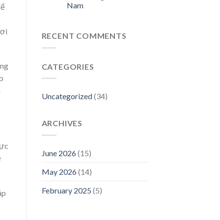
Nam
để
hơi
RECENT COMMENTS
ong
CATEGORIES
p
h
Uncategorized
(34)
ARCHIVES
rực
June 2026
(15)
ệ
May 2026
(14)
February 2025
(5)
áp