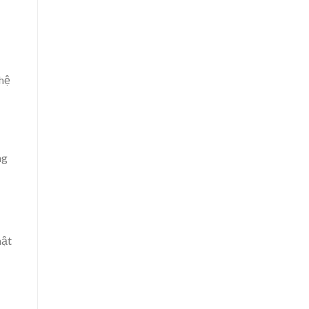
ghệ
ng
hật
.