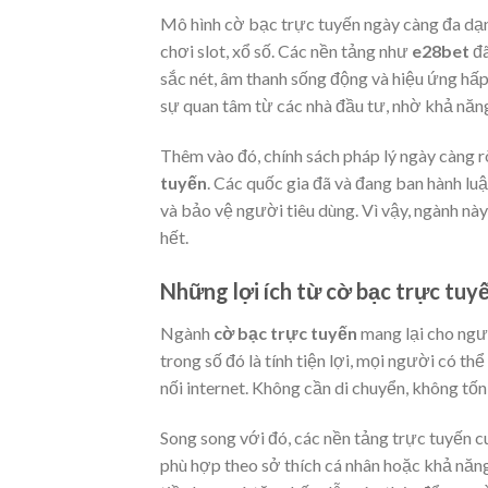
Mô hình cờ bạc trực tuyến ngày càng đa dạng
chơi slot, xổ số. Các nền tảng như
e28bet
đã
sắc nét, âm thanh sống động và hiệu ứng hấp
sự quan tâm từ các nhà đầu tư, nhờ khả năng
Thêm vào đó, chính sách pháp lý ngày càng 
tuyến
. Các quốc gia đã và đang ban hành lu
và bảo vệ người tiêu dùng. Vì vậy, ngành nà
hết.
Những lợi ích từ
cờ bạc trực tuy
Ngành
cờ bạc trực tuyến
mang lại cho ngườ
trong số đó là tính tiện lợi, mọi người có th
nối internet. Không cần di chuyển, không tốn
Song song với đó, các nền tảng trực tuyến c
phù hợp theo sở thích cá nhân hoặc khả năng