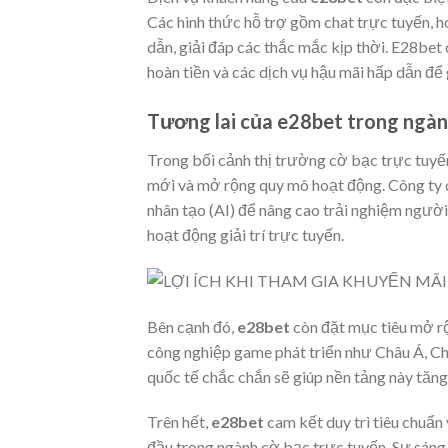
Các hình thức hỗ trợ gồm chat trực tuyến, 
dẫn, giải đáp các thắc mắc kịp thời. E28bet
hoàn tiền và các dịch vụ hậu mãi hấp dẫn để 
Tương lai của
e28bet
trong ngà
Trong bối cảnh thị trường cờ bạc trực tuyế
mới và mở rộng quy mô hoạt động. Công ty dự
nhân tạo (AI) để nâng cao trải nghiệm người
hoạt động giải trí trực tuyến.
Bên cạnh đó,
e28bet
còn đặt mục tiêu mở rộ
công nghiệp game phát triển như Châu Á, Châ
quốc tế chắc chắn sẽ giúp nền tảng này tăn
Trên hết,
e28bet
cam kết duy trì tiêu chuẩn
đầu trong ngành cờ bạc trực tuyến. Sự sáng 