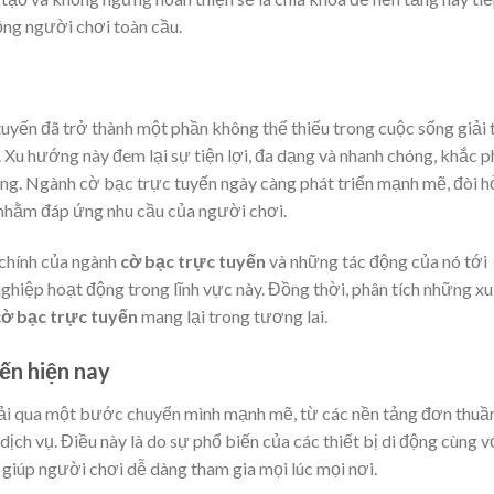
đồng người chơi toàn cầu.
tuyến đã trở thành một phần không thể thiếu trong cuộc sống giải t
. Xu hướng này đem lại sự tiện lợi, đa dạng và nhanh chóng, khắc 
ống. Ngành cờ bạc trực tuyến ngày càng phát triển mạnh mẽ, đòi h
 nhằm đáp ứng nhu cầu của người chơi.
chính của ngành
cờ bạc trực tuyến
và những tác động của nó tới
hiệp hoạt động trong lĩnh vực này. Đồng thời, phân tích những xu
cờ bạc trực tuyến
mang lại trong tương lai.
yến
hiện nay
ải qua một bước chuyển mình mạnh mẽ, từ các nền tảng đơn thuầ
dịch vụ. Điều này là do sự phổ biến của các thiết bị di động cùng v
, giúp người chơi dễ dàng tham gia mọi lúc mọi nơi.