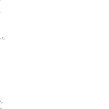
u,
đổi
dẫn
ếp