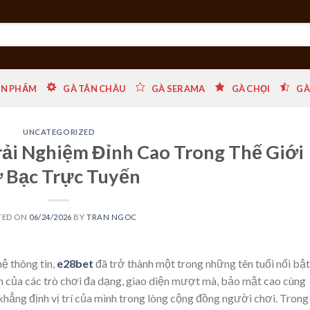
ẢN PHẨM
GÀ TÂN CHÂU
GÀ SERAMA
GÀ CHỌI
GÀ
UNCATEGORIZED
ải Nghiệm Đỉnh Cao Trong Thế Giới
 Bạc Trực Tuyến
TED ON
06/24/2026
BY
TRAN NGOC
ệ thông tin,
e28bet
đã trở thành một trong những tên tuổi nổi bật
ẫn của các trò chơi đa dạng, giao diện mượt mà, bảo mật cao cùng
hẳng định vị trí của mình trong lòng cộng đồng người chơi. Trong