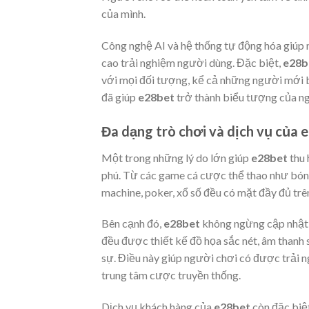
của mình.
Công nghệ AI và hệ thống tự động hóa giúp nề
cao trải nghiệm người dùng. Đặc biệt,
e28b
với mọi đối tượng, kể cả những người mới b
đã giúp
e28bet
trở thành biểu tượng của ngà
Đa dạng trò chơi và dịch vụ của 
Một trong những lý do lớn giúp
e28bet
thu 
phú. Từ các game cá cược thể thao như bóng 
machine, poker, xổ số đều có mặt đầy đủ trê
Bên cạnh đó,
e28bet
không ngừng cập nhật c
đều được thiết kế đồ họa sắc nét, âm thanh 
sự. Điều này giúp người chơi có được trải ng
trung tâm cược truyền thống.
Dịch vụ khách hàng của
e28bet
còn đặc biệt