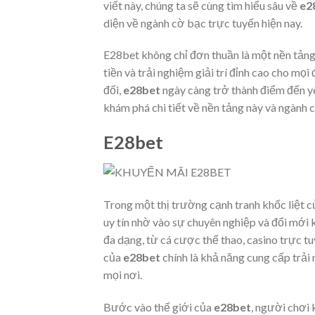
viết này, chúng ta sẽ cùng tìm hiểu sâu về
e2
diện về ngành cờ bạc trực tuyến hiện nay.
E28bet không chỉ đơn thuần là một nền tảng 
tiền và trải nghiệm giải trí đỉnh cao cho mọ
đối,
e28bet
ngày càng trở thành điểm đến yê
khám phá chi tiết về nền tảng này và ngành 
E28bet
Trong một thị trường cạnh tranh khốc liệt 
uy tín nhờ vào sự chuyên nghiệp và đổi mới
đa dạng, từ cá cược thể thao, casino trực t
của
e28bet
chính là khả năng cung cấp trải
mọi nơi.
Bước vào thế giới của
e28bet
, người chơi 