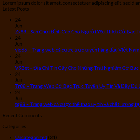
Lorem ipsum dolor sit amet, consectetuer adipiscing elit, sed d
Latest Posts
24
Jun
Zx88 – Sân Chơi Đỉnh Cao Cho Người Yêu Thích Cờ Bạc 
24
Jun
vip66 – Trang web cá cược trực tuyến hàng đầu Việt Nam
24
Jun
V9Bet – Địa Chỉ Tin Cậy Cho Những Trải Nghiệm Cờ Bạc
24
Jun
Tr88 – Trang Web Cờ Bạc Trực Tuyến Uy Tín Và Đầy Đủ L
24
Jun
tg88 – Trang web cá cược thể thao uy tín và chất lượng t
Recent Comments
Categories
Uncategorized
(34)