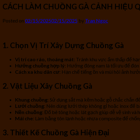
CÁCH LÀM CHUỒNG GÀ CẢNH HIỆU 
Posted on
02/15/2025
02/15/2025
by
Tran Ngoc
1. Chọn Vị Trí Xây Dựng Chuồng Gà
Vị trí cao ráo, thoáng mát
: Tránh khu vực ẩm thấp để hạn
Hướng chuồng hợp lý
: Hướng đông nam là tối ưu để đón 
Cách xa khu dân cư
: Hạn chế tiếng ồn và mùi hôi ảnh hư
2. Vật Liệu Xây Chuồng Gà
Khung chuồng
: Sử dụng sắt mạ kẽm hoặc gỗ chắc chắn đ
Lưới chuồng
: Nên dùng lưới thép không gỉ hoặc inox để b
Nền chuồng
: Đổ bê tông hoặc lát gạch giúp dễ vệ sinh và 
Mái che
: Làm bằng tôn lạnh hoặc nhựa composite để chốn
3. Thiết Kế Chuồng Gà Hiện Đại