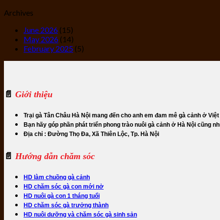
Archives
June 2026
(15)
May 2026
(14)
February 2025
(5)
📄
Giới thiệu
Trại gà Tân Châu Hà Nội mang đến cho anh em đam mê gà cảnh ở Việt 
Bạn hãy góp phần phát triển phong trào nuôi gà cảnh ở Hà Nội cũng n
Địa chỉ : Đường Thọ Đa, Xã Thiên Lộc, Tp. Hà Nội
📄
Hướng dẫn chăm sóc
HD làm chuồng gà cảnh
HD chăm sóc gà con mới nở
HD nuôi gà con 1 tháng tuổi
HD chăm sóc gà trưởng thành
HD nuôi dưỡng và chăm sóc gà sinh sản