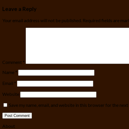
Leave a Reply
Your email address will not be published.
Required fields are ma
Comment
*
Name
*
Email
*
Website
Save my name, email, and website in this browser for the nex
About