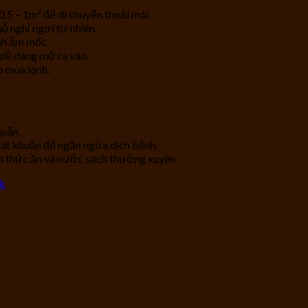
.5 – 1m² để di chuyển thoải mái.
hỗ nghỉ ngơi tự nhiên.
nh ẩm mốc.
 dễ dàng mở ra vào.
o mùa lạnh.
huẩn.
sát khuẩn để ngăn ngừa dịch bệnh.
ồn thức ăn và nước sạch thường xuyên.
nk
.