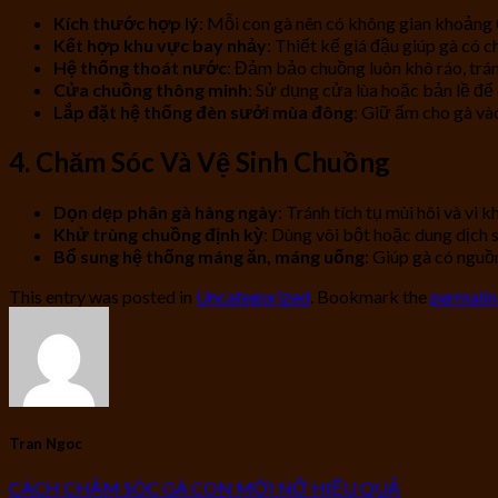
Kích thước hợp lý
: Mỗi con gà nên có không gian khoảng 0
Kết hợp khu vực bay nhảy
: Thiết kế giá đậu giúp gà có c
Hệ thống thoát nước
: Đảm bảo chuồng luôn khô ráo, trá
Cửa chuồng thông minh
: Sử dụng cửa lùa hoặc bản lề để
Lắp đặt hệ thống đèn sưởi mùa đông
: Giữ ấm cho gà và
4. Chăm Sóc Và Vệ Sinh Chuồng
Dọn dẹp phân gà hàng ngày
: Tránh tích tụ mùi hôi và vi k
Khử trùng chuồng định kỳ
: Dùng vôi bột hoặc dung dịch 
Bổ sung hệ thống máng ăn, máng uống
: Giúp gà có ngu
This entry was posted in
Uncategorized
. Bookmark the
permali
Tran Ngoc
CÁCH CHĂM SÓC GÀ CON MỚI NỞ HIỆU QUẢ