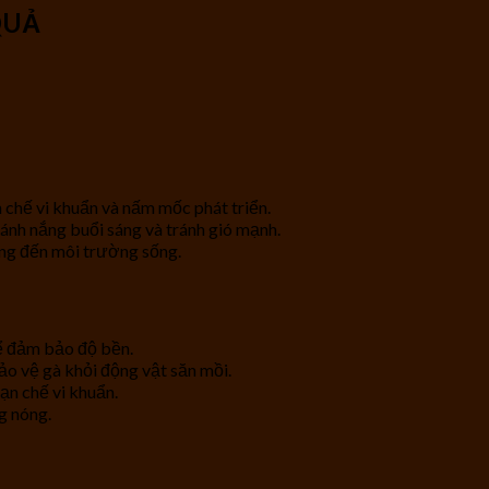
QUẢ
 chế vi khuẩn và nấm mốc phát triển.
ánh nắng buổi sáng và tránh gió mạnh.
ởng đến môi trường sống.
ể đảm bảo độ bền.
ảo vệ gà khỏi động vật săn mồi.
hạn chế vi khuẩn.
g nóng.