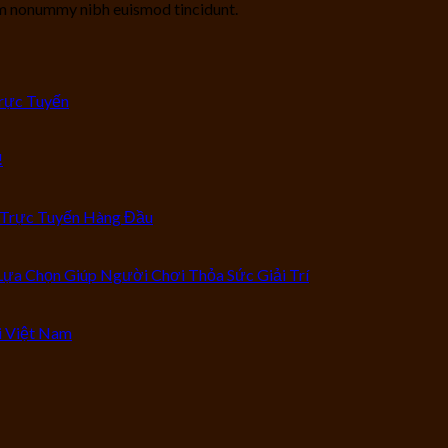
iam nonummy nibh euismod tincidunt.
Trực Tuyến
!
 Trực Tuyến Hàng Đầu
ựa Chọn Giúp Người Chơi Thỏa Sức Giải Trí
ại Việt Nam